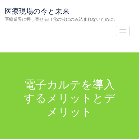
医療現場の今と未来
医療業界に押し寄せるIT化の波にのみ込まれないために。
T
o
g
g
l
e
電子カルテを導入
n
a
するメリットとデ
v
メリット
i
g
a
t